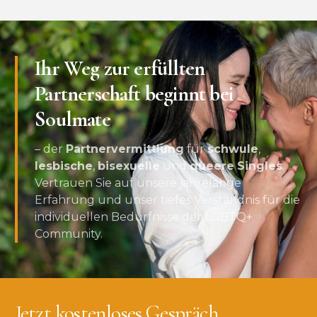
Ihr Weg zur erfüllten
Partnerschaft beginnt bei
Soulmate
– der
Partnervermittlung
für
schwule
,
lesbische
,
bisexuelle
und
queere
Singles
.
Vertrauen Sie auf unsere jahrelange
Erfahrung und unser tiefes Verständnis für die
individuellen Bedürfnisse der LGBTQ+
Community.
Jetzt kostenloses Gespräch