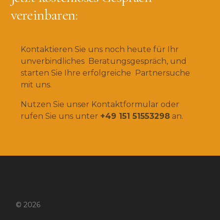
vereinbaren:
Kontaktieren Sie uns noch heute für Ihr
unverbindliches Beratungsgespräch, und
starten Sie Ihre erfolgreiche Partnersuche
mit uns.
Nutzen Sie unser Kontaktformular oder
rufen Sie uns unter
+49 151 51553298
an.
© 2026